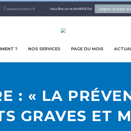
www.maseest.fr
cliquez ici pour a
Vous êtes sur le site MASE Est
MENT ?
NOS SERVICES
PAGE DU MOIS
ACTUA
E : « LA PRÉVE
TS GRAVES ET M