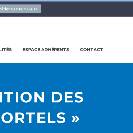
ccéder au site MASE FI
LITÉS
ESPACE ADHÉRENTS
CONTACT
NTION DES
ORTELS »