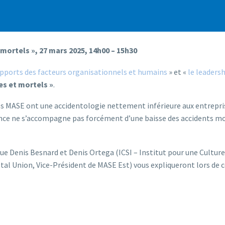
mortels », 27 mars 2025, 14h00 – 15h30
apports des facteurs organisationnels et humains
» et «
le leadersh
es et mortels
»
.
iées MASE ont une accidentologie nettement inférieure aux entrepri
uence ne s’accompagne pas forcément d’une baisse des accidents mo
que Denis Besnard et Denis Ortega (ICSI – Institut pour une Culture
al Union, Vice-Président de MASE Est) vous expliqueront lors de c