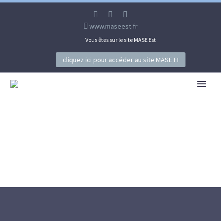
www.maseest.fr
Vous êtes sur le site MASE Est
cliquez ici pour accéder au site MASE FI