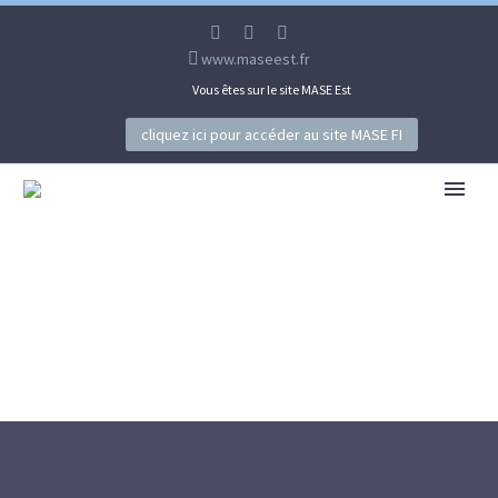
www.maseest.fr
Vous êtes sur le site MASE Est
cliquez ici pour accéder au site MASE FI