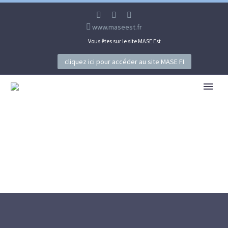
www.maseest.fr
Vous êtes sur le site MASE Est
cliquez ici pour accéder au site MASE FI