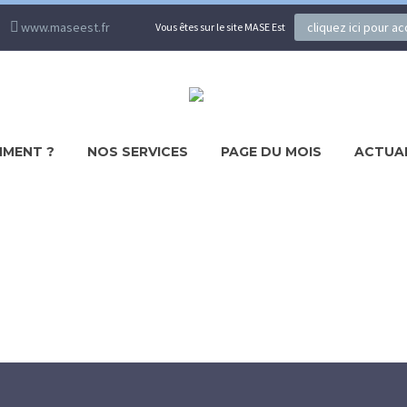
www.maseest.fr
cliquez ici pour a
Vous êtes sur le site MASE Est
MENT ?
NOS SERVICES
PAGE DU MOIS
ACTUA