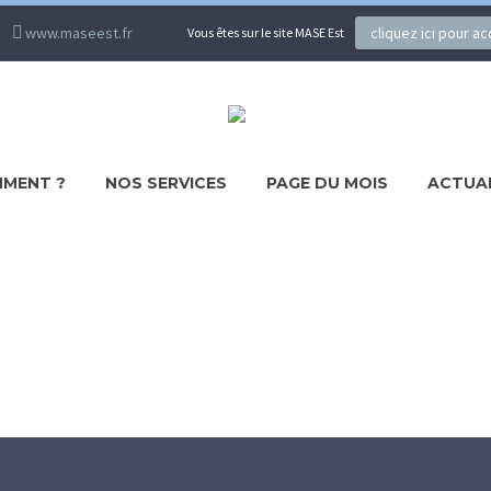
www.maseest.fr
cliquez ici pour a
Vous êtes sur le site MASE Est
MENT ?
NOS SERVICES
PAGE DU MOIS
ACTUA