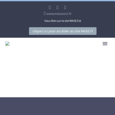
www.maseest.fr
Vous êtes sur le site MASE Est
cliquez ici pour accéder au site MASE FI