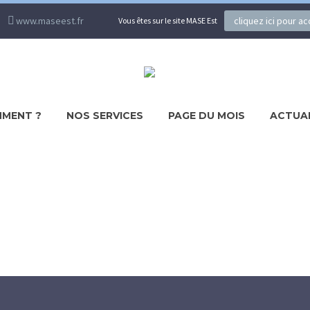
www.maseest.fr
cliquez ici pour a
Vous êtes sur le site MASE Est
MENT ?
NOS SERVICES
PAGE DU MOIS
ACTUA