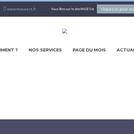
www.maseest.fr
cliquez ici pour a
Vous êtes sur le site MASE Est
MENT ?
NOS SERVICES
PAGE DU MOIS
ACTUA