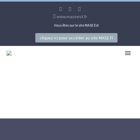
www.maseest.fr
Vous êtes sur le site MASE Est
cliquez ici pour accéder au site MASE FI