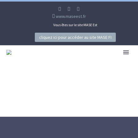
www.maseest.fr
Vous êtes sur le site MASE Est
cliquez ici pour accéder au site MASE FI