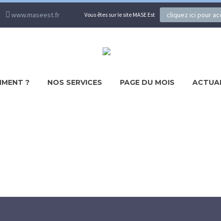
www.maseest.fr
cliquez ici pour a
Vous êtes sur le site MASE Est
MENT ?
NOS SERVICES
PAGE DU MOIS
ACTUA