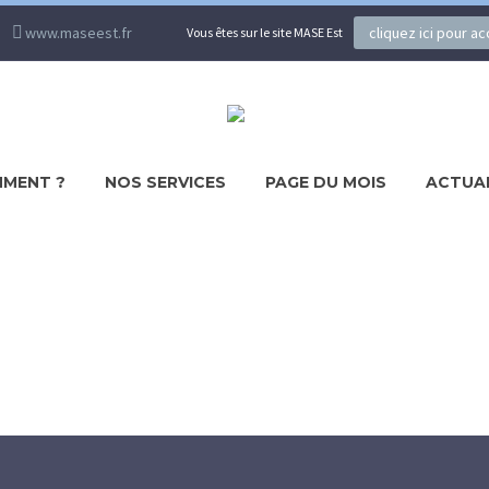
www.maseest.fr
cliquez ici pour a
Vous êtes sur le site MASE Est
MENT ?
NOS SERVICES
PAGE DU MOIS
ACTUA