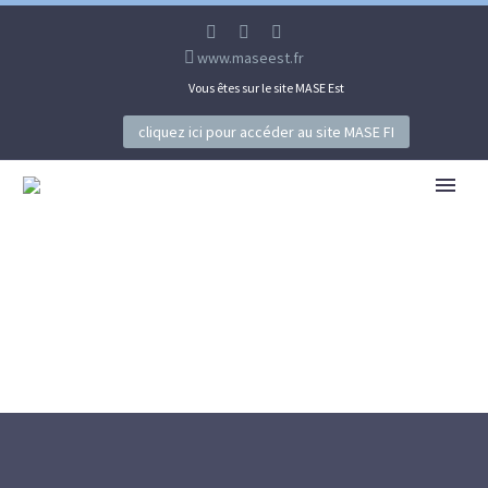
www.maseest.fr
Vous êtes sur le site MASE Est
cliquez ici pour accéder au site MASE FI