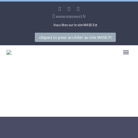
www.maseest.fr
Vous êtes sur le site MASE Est
cliquez ici pour accéder au site MASE FI