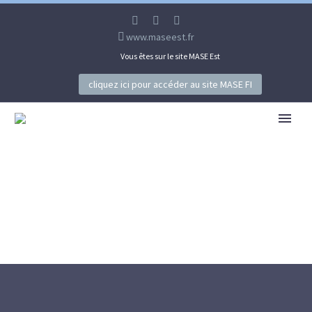
www.maseest.fr
Vous êtes sur le site MASE Est
cliquez ici pour accéder au site MASE FI