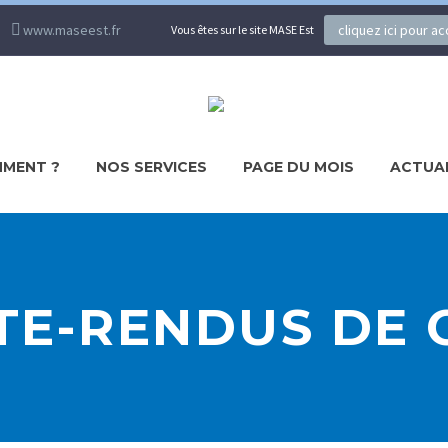
www.maseest.fr
cliquez ici pour a
Vous êtes sur le site MASE Est
MENT ?
NOS SERVICES
PAGE DU MOIS
ACTUA
E-RENDUS DE 