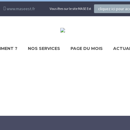
www.maseest.fr
cliquez ici pour a
Vous êtes sur le site MASE Est
MENT ?
NOS SERVICES
PAGE DU MOIS
ACTUA