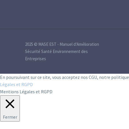
2025 © MASE EST - Manuel d’Amélioration
Sécurité Santé Environnement des
Entreprises
En poursuivant sur ce site, vous acceptez nos CGU, notre politiqu
Légales et RGPD
Mentions Légales et RGPD
Fermer