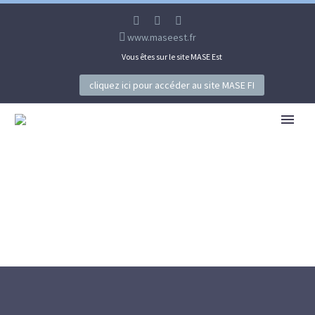
www.maseest.fr
Vous êtes sur le site MASE Est
cliquez ici pour accéder au site MASE FI