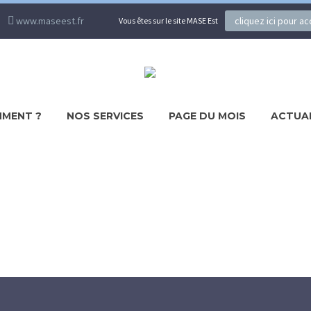
www.maseest.fr
cliquez ici pour a
Vous êtes sur le site MASE Est
MENT ?
NOS SERVICES
PAGE DU MOIS
ACTUA