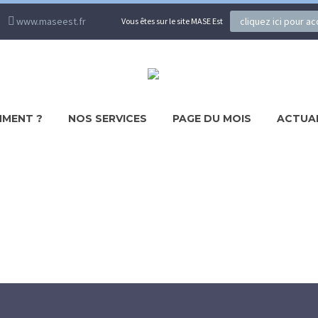
www.maseest.fr
cliquez ici pour a
Vous êtes sur le site MASE Est
MENT ?
NOS SERVICES
PAGE DU MOIS
ACTUA