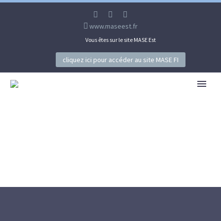
www.maseest.fr
Vous êtes sur le site MASE Est
cliquez ici pour accéder au site MASE FI