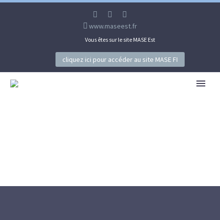
www.maseest.fr
Vous êtes sur le site MASE Est
cliquez ici pour accéder au site MASE FI