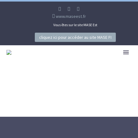
www.maseest.fr
Vous êtes sur le site MASE Est
cliquez ici pour accéder au site MASE FI