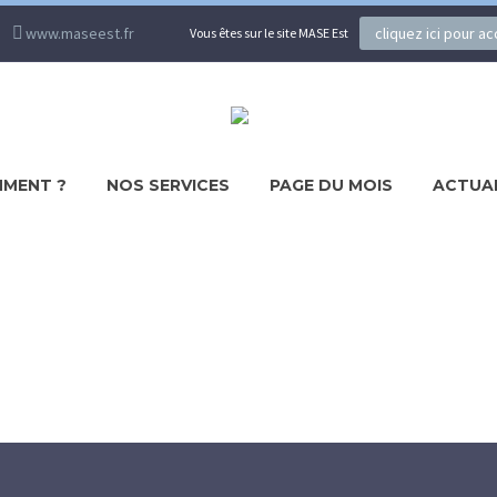
www.maseest.fr
cliquez ici pour a
Vous êtes sur le site MASE Est
MENT ?
NOS SERVICES
PAGE DU MOIS
ACTUA