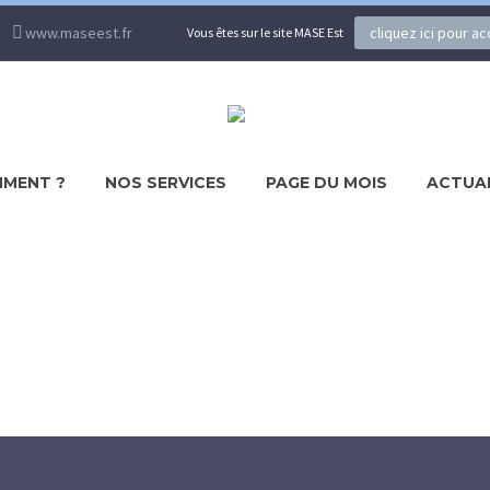
www.maseest.fr
cliquez ici pour a
Vous êtes sur le site MASE Est
MENT ?
NOS SERVICES
PAGE DU MOIS
ACTUA