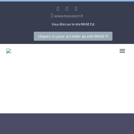
www.maseest.fr
Vous êtes sur le site MASE Est
cliquez ici pour accéder au site MASE FI