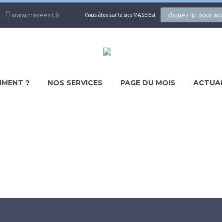
www.maseest.fr
cliquez ici pour a
Vous êtes sur le site MASE Est
MENT ?
NOS SERVICES
PAGE DU MOIS
ACTUA