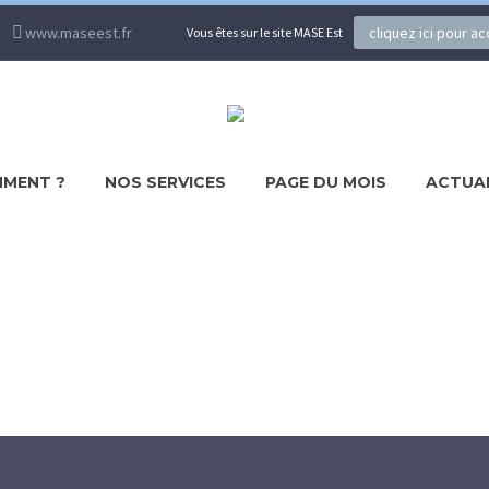
www.maseest.fr
cliquez ici pour a
Vous êtes sur le site MASE Est
MENT ?
NOS SERVICES
PAGE DU MOIS
ACTUA